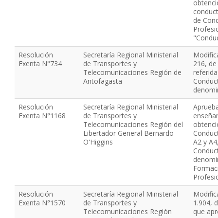
obtenci
conduct
de Con
Profesi
"Condu
Resolución
Secretaría Regional Ministerial
Modific
Exenta N°734
de Transportes y
216, de
Telecomunicaciones Región de
referida
Antofagasta
Conduct
denomin
Resolución
Secretaría Regional Ministerial
Aprueba
Exenta N°1168
de Transportes y
enseñan
Telecomunicaciones Región del
obtenci
Libertador General Bernardo
Conduct
O'Higgins
A2 y A4,
Conduct
denomi
Formaci
Profesi
Resolución
Secretaría Regional Ministerial
Modific
Exenta N°1570
de Transportes y
1.904, 
Telecomunicaciones Región
que apr