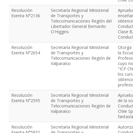
Resolución
Secretaría Regional Ministerial
Aprueba
Exenta N°2136
de Transportes y
enseñan
Telecomunicaciones Región del
obtenci
Libertador General Bernardo
Conduct
O'Higgins
Clase B,
Conduct
Resolución
Secretaría Regional Ministerial
Otorga 
Exenta N°2654
de Transportes y
la Escu
Telecomunicaciones Región de
Profesi
Valparaíso
cuyo no
"ICP Chi
los cur
obtenció
profesi
Resolución
Secretaría Regional Ministerial
Aprueba
Exenta N°2595
de Transportes y
de la s
Telecomunicaciones Región de
Conduct
Valparaíso
Chile S
fantasí
Resolución
Secretaría Regional Ministerial
Autoriz
Exenta N°5832
de Transportes y
Conduct