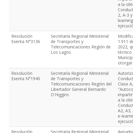
a la obt
Conduct
2, A-3 y
learnin
ejecuci
Resolución
Secretaría Regional Ministerial
Modific
Exenta N°3136
de Transportes y
1.911 d
Telecomunicaciones Región de
2022, q
Los Lagos
técnico 
Municip
otorgar
Resolución
Secretaría Regional Ministerial
Autoriz
Exenta N°1940
de Transportes y
Conduct
Telecomunicaciones Región del
Clase A
Libertador General Bernardo
"Autoco
O'Higgins
imparti
a la obt
Conduct
A2, A3,
e-learn
ejecuci
Resolución
Secretaría Regional Ministerial
Aprueba