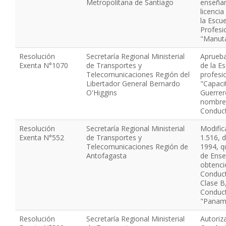
Metropolitana de Santiago
enseñan
licenci
la Escu
Profesi
"Manut
Resolución
Secretaría Regional Ministerial
Aprueba
Exenta N°1070
de Transportes y
de la E
Telecomunicaciones Región del
profesi
Libertador General Bernardo
"Capaci
O'Higgins
Guerrer
nombre 
Conduct
Resolución
Secretaría Regional Ministerial
Modific
Exenta N°552
de Transportes y
1.516, 
Telecomunicaciones Región de
1994, q
Antofagasta
de Ense
obtenci
Conduct
Clase B,
Conduct
"Paname
Resolución
Secretaría Regional Ministerial
Autoriz