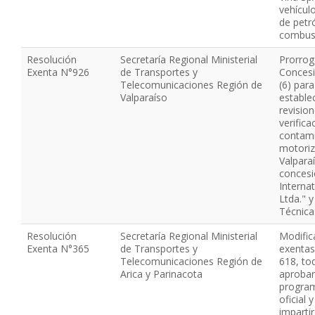
vehícul
de petr
combust
Resolución
Secretaría Regional Ministerial
Prorrog
Exenta N°926
de Transportes y
Concesi
Telecomunicaciones Región de
(6) par
Valparaíso
estable
revisio
verific
contami
motoriz
Valpara
conces
Internat
Ltda." 
Técnica
Resolución
Secretaría Regional Ministerial
Modific
Exenta N°365
de Transportes y
exentas
Telecomunicaciones Región de
618, to
Arica y Parinacota
aprobar
program
oficial 
imparti