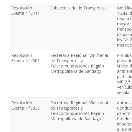
Resolución
Subsecretaría de Transportes
Modific
Exenta N°3711
1.243, 
rebaja t
mayor e
transpo
de pasa
ley N° 
metodol
Resolución
Secretaría Regional Ministerial
Prohíbe 
Exenta N°4501
de Transportes y
present
Telecomunicaciones Región
crítico
Metropolitana de Santiago
ambient
particu
MP 2,5, 
vehícul
señala
Resolución
Secretaría Regional Ministerial
Autoriz
Exenta N°5836
de Transportes y
Conduct
Telecomunicaciones Región
denomin
Metropolitana de Santiago
Conduct
imparti
a la obt