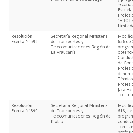
reconoci
Escuela
Profesi
"ABC Es
Limitad
Resolución
Secretaría Regional Ministerial
Modific
Exenta N°599
de Transportes y
656 de 
Telecomunicaciones Región de
program
La Araucanía
obtenci
Conduct
de Con
Profesi
denomi
Técnico
Profesio
Jara Fue
"OTEC E
Resolución
Secretaría Regional Ministerial
Modific
Exenta N°890
de Transportes y
618, de
Telecomunicaciones Región del
progra
Biobío
conduce
licenci
profesio