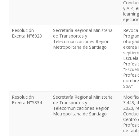
Conduct
y A-4, 
learnin
ejecuci
Resolución
Secretaría Regional Ministerial
Revoca 
Exenta N°6028
de Transportes y
Progra
Telecomunicaciones Región
otorgad
Metropolitana de Santiago
exenta 
septiem
Escuela
Profesi
"Escuel
Profesi
nombre 
SpA"
Resolución
Secretaría Regional Ministerial
Modific
Exenta N°5834
de Transportes y
3.443, 
Telecomunicaciones Región
2020, r
Metropolitana de Santiago
Conduct
Centro 
Profesi
de fant