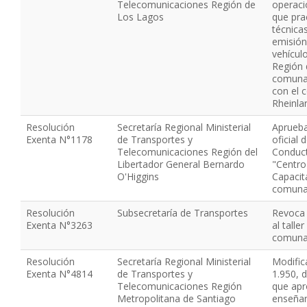
Telecomunicaciones Región de
operaci
Los Lagos
que pra
técnicas
emisión
vehícul
Región 
comuna
con el 
Rheinla
Resolución
Secretaría Regional Ministerial
Aprueba
Exenta N°1178
de Transportes y
oficial 
Telecomunicaciones Región del
Conduct
Libertador General Bernardo
"Centro
O'Higgins
Capacit
comuna
Resolución
Subsecretaría de Transportes
Revoca 
Exenta N°3263
al talle
comuna
Resolución
Secretaría Regional Ministerial
Modific
Exenta N°4814
de Transportes y
1.950, 
Telecomunicaciones Región
que apr
Metropolitana de Santiago
enseñan