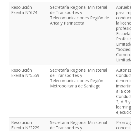
Resolución
Secretaría Regional Ministerial
Aprueba
Exenta N°674
de Transportes y
para im
Telecomunicaciones Región de
conduce
Arica y Parinacota
la licen
profesio
Escuela
Profesi
Limitad
"Socied
Comerci
Limitad
Resolución
Secretaría Regional Ministerial
Autoriz
Exenta N°5559
de Transportes y
Conduct
Telecomunicaciones Región
denomi
Metropolitana de Santiago
imparti
a la obt
Conduct
2, A-3 y
learnin
ejecuci
Resolución
Secretaría Regional Ministerial
Prorrog
Exenta N°2229
de Transportes y
concesi