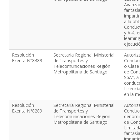
Avanza
fantasía
imparti
a la obt
Conduct
y A-4, 
learnin
ejecuci
Resolución
Secretaría Regional Ministerial
Autoriz
Exenta N°8483
de Transportes y
Conduct
Telecomunicaciones Región
o Clase
Metropolitana de Santiago
de Cond
SpA", a 
conduce
Licenci
en la m
Resolución
Secretaría Regional Ministerial
Autoriz
Exenta N°8289
de Transportes y
Conduct
Telecomunicaciones Región
denomin
Metropolitana de Santiago
de Cond
Limitad
fantasí
imparti