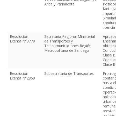
Arica y Parinacota
Posicio
fantasí
impartir
Simulad
conduce
licenci
Resolución
Secretaría Regional Ministerial
Aprueba
Exenta N°3779
de Transportes y
Enseñan
Telecomunicaciones Región
obtenci
Metropolitana de Santiago
Conduct
Clase B,
Conduct
Clase B
Resolución
Subsecretaría de Transportes
Prorrog
Exenta N°2869
contar d
hasta el
condici
operació
aplicabl
urbanos
remune
prestad
las vías