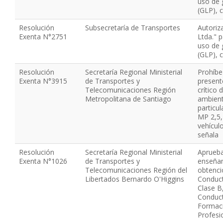
uso de 
(GLP), 
Resolución
Subsecretaría de Transportes
Autoriz
Exenta N°2751
Ltda." 
uso de 
(GLP), 
Resolución
Secretaría Regional Ministerial
Prohíbe 
Exenta N°3915
de Transportes y
present
Telecomunicaciones Región
crítico
Metropolitana de Santiago
ambient
particu
MP 2,5, 
vehícul
señala
Resolución
Secretaría Regional Ministerial
Aprueba
Exenta N°1026
de Transportes y
enseñan
Telecomunicaciones Región del
obtenci
Libertados Bernardo O'Higgins
Conduct
Clase B,
Conduct
Formaci
Profesi