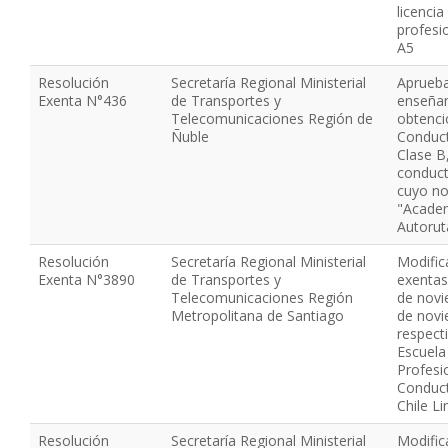
licenci
profesi
A5
Resolución
Secretaría Regional Ministerial
Aprueba
Exenta N°436
de Transportes y
enseñan
Telecomunicaciones Región de
obtenci
Ñuble
Conduct
Clase B,
conduct
cuyo no
"Acade
Autorut
Resolución
Secretaría Regional Ministerial
Modific
Exenta N°3890
de Transportes y
exentas
Telecomunicaciones Región
de novi
Metropolitana de Santiago
de novi
respect
Escuela
Profesi
Conduct
Chile L
Resolución
Secretaría Regional Ministerial
Modific