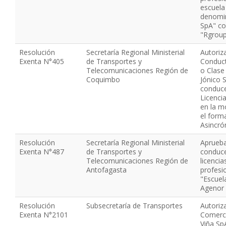
escuela
denomin
SpA" co
"Rgrou
Resolución
Secretaría Regional Ministerial
Autoriz
Exenta N°405
de Transportes y
Conduct
Telecomunicaciones Región de
o Clas
Coquimbo
Jónico S
conduce
Licenci
en la m
el form
Asincró
Resolución
Secretaría Regional Ministerial
Aprueba
Exenta N°487
de Transportes y
conduce
Telecomunicaciones Región de
licenci
Antofagasta
profesio
"Escuel
Agenor
Resolución
Subsecretaría de Transportes
Autoriza
Exenta N°2101
Comerci
Viña Sp