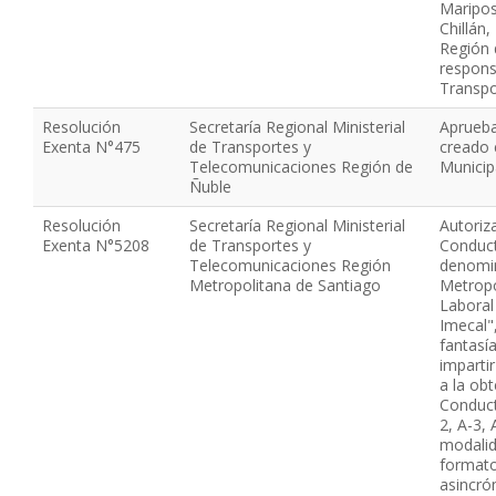
Maripos
Chillán,
Región 
respons
Transpor
Resolución
Secretaría Regional Ministerial
Aprueba
Exenta N°475
de Transportes y
creado e
Telecomunicaciones Región de
Municip
Ñuble
Resolución
Secretaría Regional Ministerial
Autoriz
Exenta N°5208
de Transportes y
Conduct
Telecomunicaciones Región
denomin
Metropolitana de Santiago
Metropo
Laboral
Imecal"
fantasía
imparti
a la obt
Conduct
2, A-3, 
modalid
formato
asincró