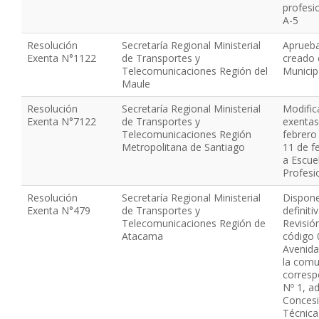
profesio
A-5
Resolución
Secretaría Regional Ministerial
Aprueba
Exenta N°1122
de Transportes y
creado e
Telecomunicaciones Región del
Municip
Maule
Resolución
Secretaría Regional Ministerial
Modific
Exenta N°7122
de Transportes y
exentas
Telecomunicaciones Región
febrero
Metropolitana de Santiago
11 de f
a Escue
Profesi
Resolución
Secretaría Regional Ministerial
Dispone
Exenta N°479
de Transportes y
definiti
Telecomunicaciones Región de
Revisió
Atacama
código 
Avenida
la comu
corresp
Nº 1, ad
Concesi
Técnica