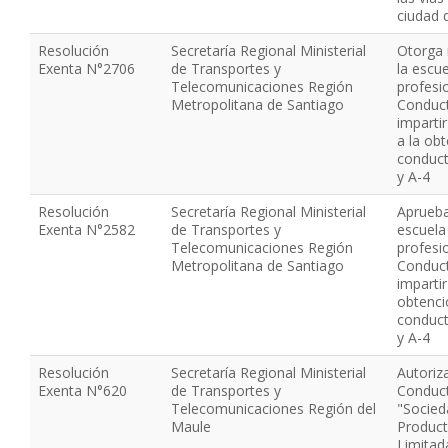
ciudad 
Resolución
Secretaría Regional Ministerial
Otorga 
Exenta N°2706
de Transportes y
la escu
Telecomunicaciones Región
profesi
Metropolitana de Santiago
Conduct
imparti
a la obt
conduct
y A-4
Resolución
Secretaría Regional Ministerial
Aprueba
Exenta N°2582
de Transportes y
escuela
Telecomunicaciones Región
profesi
Metropolitana de Santiago
Conduct
imparti
obtenció
conduct
y A-4
Resolución
Secretaría Regional Ministerial
Autoriz
Exenta N°620
de Transportes y
Conduct
Telecomunicaciones Región del
"Socied
Maule
Product
Limitad