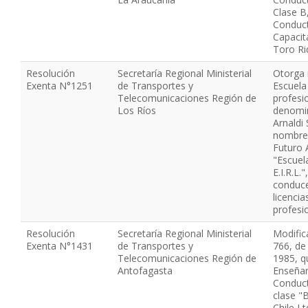
Clase B,
Conduct
Capacit
Toro Ri
Resolución
Secretaría Regional Ministerial
Otorga 
Exenta N°1251
de Transportes y
Escuela
Telecomunicaciones Región de
profesi
Los Ríos
denomin
Arnaldi 
nombre 
Futuro A
"Escuel
E.I.R.L.
conduce
licenci
profesi
Resolución
Secretaría Regional Ministerial
Modific
Exenta N°1431
de Transportes y
766, de
Telecomunicaciones Región de
1985, 
Antofagasta
Enseñan
Conduct
clase "
Chile Lt