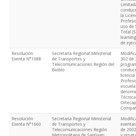
Limitada
conduce
la Lice
Profesi
uso de 
Total (S
learnin
de ejec
Resolución
Secretaría Regional Ministerial
Modific
Exenta N°1088
de Transportes y
302 de 
Telecomunicaciones Región del
progra
Biobío
conduce
licenci
Profesio
escuela
denomi
Técnica
Ortecap
Compañ
Resolución
Secretaría Regional Ministerial
Modific
Exenta N°1660
de Transportes y
exentas
Telecomunicaciones Región
de 2002
Metropolitana de Santiago
y progr