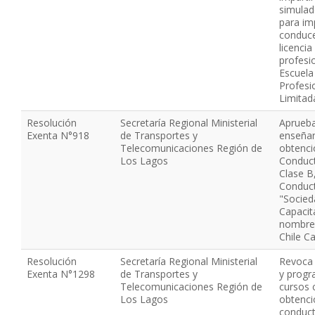
simulad
para imp
conduce
licenci
profesio
Escuela
Profesi
Limitad
Resolución
Secretaría Regional Ministerial
Aprueba
Exenta N°918
de Transportes y
enseña
Telecomunicaciones Región de
obtenci
Los Lagos
Conduct
Clase B,
Conduc
"Socied
Capacit
nombre 
Chile C
Resolución
Secretaría Regional Ministerial
Revoca 
Exenta N°1298
de Transportes y
y progr
Telecomunicaciones Región de
cursos 
Los Lagos
obtenci
conduct