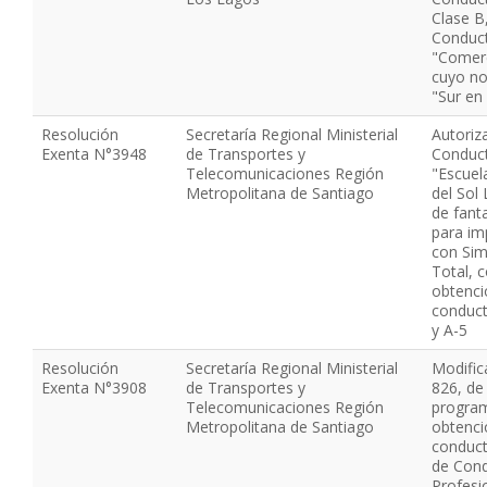
Clase B,
Conduc
"Comerc
cuyo no
"Sur en
Resolución
Secretaría Regional Ministerial
Autoriz
Exenta N°3948
de Transportes y
Conduct
Telecomunicaciones Región
"Escuel
Metropolitana de Santiago
del Sol
de fanta
para imp
con Sim
Total, 
obtenci
conduct
y A-5
Resolución
Secretaría Regional Ministerial
Modific
Exenta N°3908
de Transportes y
826, de
Telecomunicaciones Región
program
Metropolitana de Santiago
obtenci
conduct
de Con
Profesi