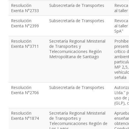
Resolución
Subsecretaría de Transportes
Revoca 
Exenta N°2733
al talle
Resolución
Subsecretaría de Transportes
Revoca 
Exenta N°2399
al tall
SpA"
Resolución
Secretaría Regional Ministerial
Prohíbe 
Exenta N°3711
de Transportes y
present
Telecomunicaciones Región
crítico
Metropolitana de Santiago
ambient
particu
MP 2,5, 
vehícul
señala
Resolución
Subsecretaría de Transportes
Autoriz
Exenta N°2706
Ltda." 
uso de 
(GLP), 
Resolución
Secretaría Regional Ministerial
Aprueba
Exenta N°1874
de Transportes y
enseña
Telecomunicaciones Región de
obtenci
Los Lagos
Conduct