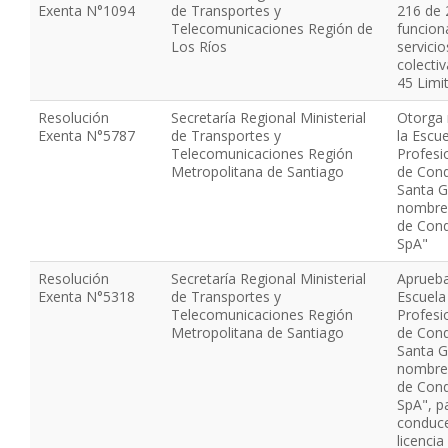
Exenta N°1094
de Transportes y
216 de 
Telecomunicaciones Región de
funcion
Los Ríos
servici
colecti
45 Limi
Resolución
Secretaría Regional Ministerial
Otorga 
Exenta N°5787
de Transportes y
la Escu
Telecomunicaciones Región
Profesi
Metropolitana de Santiago
de Cond
Santa G
nombre 
de Cond
SpA"
Resolución
Secretaría Regional Ministerial
Aprueba
Exenta N°5318
de Transportes y
Escuela
Telecomunicaciones Región
Profesi
Metropolitana de Santiago
de Cond
Santa G
nombre 
de Cond
SpA", p
conduce
licenci