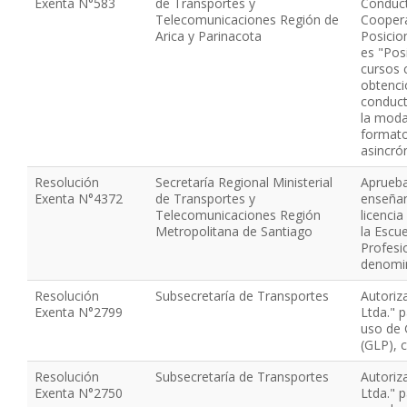
Exenta N°583
de Transportes y
Conduct
Telecomunicaciones Región de
Coopera
Arica y Parinacota
Posicio
es "Posi
cursos 
obtenci
conduct
la modal
formato
asincró
Resolución
Secretaría Regional Ministerial
Aprueba
Exenta N°4372
de Transportes y
enseñan
Telecomunicaciones Región
licenci
Metropolitana de Santiago
la Escu
Profesi
denomi
Resolución
Subsecretaría de Transportes
Autoriz
Exenta N°2799
Ltda." 
uso de 
(GLP), 
Resolución
Subsecretaría de Transportes
Autoriz
Exenta N°2750
Ltda." 