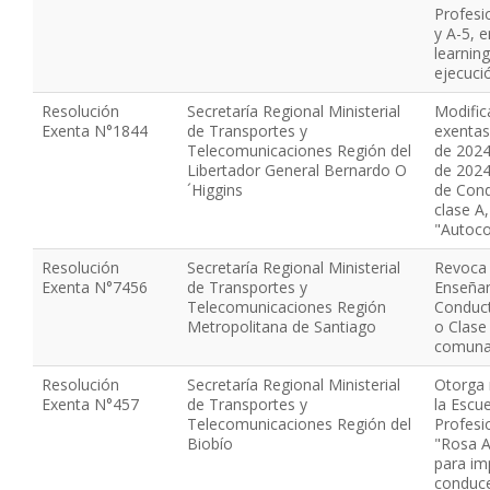
Profesi
y A-5, 
learnin
ejecuci
Resolución
Secretaría Regional Ministerial
Modific
Exenta N°1844
de Transportes y
exentas
Telecomunicaciones Región del
de 2024,
Libertador General Bernardo O
de 2024,
´Higgins
de Cond
clase A
"Autoco
Resolución
Secretaría Regional Ministerial
Revoca 
Exenta N°7456
de Transportes y
Enseñan
Telecomunicaciones Región
Conduct
Metropolitana de Santiago
o Clase
comuna 
Resolución
Secretaría Regional Ministerial
Otorga 
Exenta N°457
de Transportes y
la Escu
Telecomunicaciones Región del
Profesi
Biobío
"Rosa A
para im
conduce