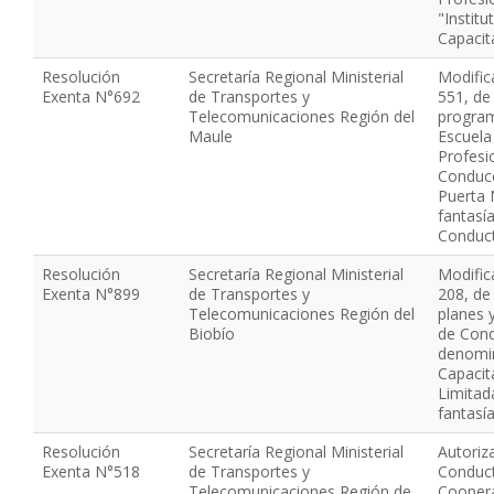
"Institu
Capacit
Resolución
Secretaría Regional Ministerial
Modific
Exenta N°692
de Transportes y
551, de
Telecomunicaciones Región del
program
Maule
Escuela
Profesio
Conducc
Puerta 
fantasí
Conduc
Resolución
Secretaría Regional Ministerial
Modific
Exenta N°899
de Transportes y
208, de
Telecomunicaciones Región del
planes 
Biobío
de Cond
denomi
Capaci
Limitad
fantasí
Resolución
Secretaría Regional Ministerial
Autoriz
Exenta N°518
de Transportes y
Conduct
Telecomunicaciones Región de
Coopera