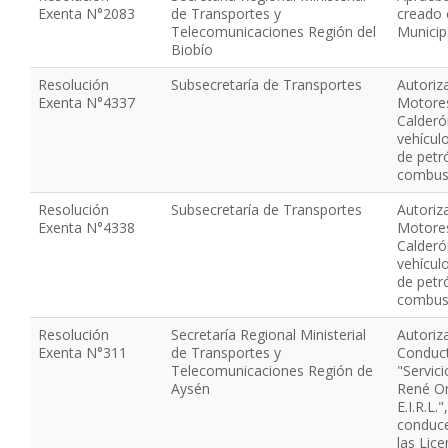
Exenta N°2083
de Transportes y
creado e
Telecomunicaciones Región del
Municip
Biobío
Resolución
Subsecretaría de Transportes
Autoriza
Exenta N°4337
Motores
Calderó
vehícul
de petr
combust
Resolución
Subsecretaría de Transportes
Autoriza
Exenta N°4338
Motores
Calderó
vehícul
de petr
combust
Resolución
Secretaría Regional Ministerial
Autoriz
Exenta N°311
de Transportes y
Conduct
Telecomunicaciones Región de
"Servic
Aysén
René Om
E.I.R.L.
conduce
las Lic