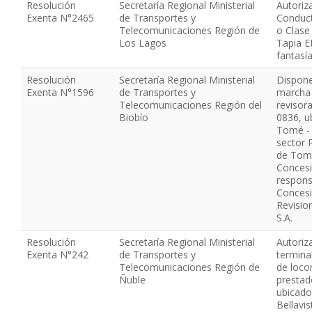
Resolución
Secretaría Regional Ministerial
Autoriz
Exenta N°2465
de Transportes y
Conduct
Telecomunicaciones Región de
o Clase
Los Lagos
Tapia E
fantasí
Resolución
Secretaría Regional Ministerial
Dispone
Exenta N°1596
de Transportes y
marcha d
Telecomunicaciones Región del
revisor
Biobío
0836, u
Tomé - 
sector 
de Tomé
Concesi
respons
Concesi
Revisio
S.A.
Resolución
Secretaría Regional Ministerial
Autoriz
Exenta N°242
de Transportes y
termina
Telecomunicaciones Región de
de loco
Ñuble
prestad
ubicado
Bellavi