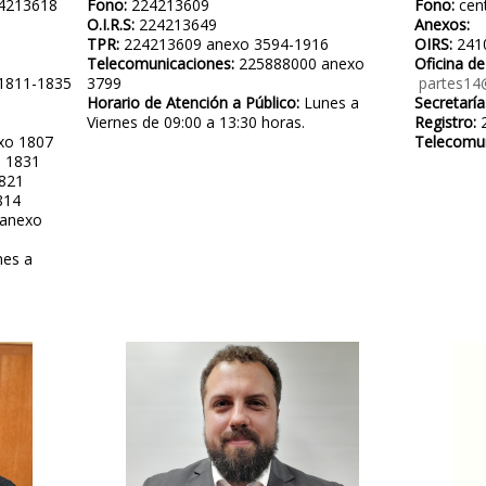
4213618
Fono:
224213609
Fono:
cen
O.I.R.S:
224213649
Anexos:
TPR:
224213609 anexo 3594-1916
OIRS:
241
Telecomunicaciones:
225888000 anexo
Oficina de
1811-1835
3799
partes14
Horario de Atención a Público:
Lunes a
Secretaría
Viernes de 09:00 a 13:30 horas.
Registro:
2
xo 1807
Telecomu
 1831
821
814
anexo
es a