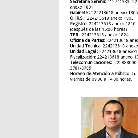
Secretaria Seremi:
412741383
-
22
anexo 1801
Gabinete :
224213618 anexo 1805
O.I.R.S.:
224213618 anexo 1803
Registro:
224213618 anexo 1810-
(después de las 15:00 horas)
TPR :
224213618 anexo 1824
Oficina de Partes
: 224213618 ane
Unidad Técnica:
224213618 anexo
Unidad Legal
: 224213618 anexo1
Fiscalización:
224213618 anexo 1
Telecomunicaciones:
225888000 
3781-3785
Horario de Atención a Público:
Lun
Viernes de 09:00 a 14:00 horas.