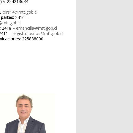
tral 224213634
0
oirs14@mtt.gob.cl
 partes:
2416 –
@mtt.gob.cl
:
2418 –
emancilla@mtt.gob.cl
411 –
registrolosrios@mtt.gob.cl
nicaciones
: 225888000