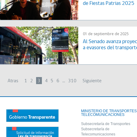
de Fiestas Patrias 2025
01 de septiembre de 2025
Al Senado avanza proyec
a evasores del transport
Atras
1
2
3
4
5
6
…
310
Siguiente
MINISTERIO DE TRANSPORTES
TELECOMUNICACIONES
Subsecretaría de Transportes
Subsecretaría de
Telecomunicaciones