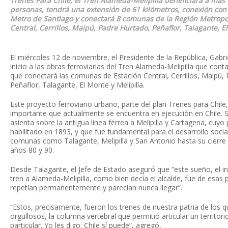
Trenes Para Chile, el Tren Alameda-Melipilla beneficiará a más 
personas, tendrá una extensión de 61 kilómetros, conexión con l
Metro de Santiago y conectará 8 comunas de la Región Metropol
Central, Cerrillos, Maipú, Padre Hurtado, Peñaflor, Talagante, El
El miércoles 12 de noviembre, el Presidente de la República, Gabri
inicio a las obras ferroviarias del Tren Alameda-Melipilla que con
que conectará las comunas de Estación Central, Cerrillos, Maipú,
Peñaflor, Talagante, El Monte y Melipilla.
Este proyecto ferroviario urbano, parte del plan Trenes para Chile
importante que actualmente se encuentra en ejecución en Chile. 
asienta sobre la antigua línea férrea a Melipilla y Cartagena, cuyo
habilitado en 1893, y que fue fundamental para el desarrollo soci
comunas como Talagante, Melipilla y San Antonio hasta su cierre 
años 80 y 90.
Desde Talagante, el Jefe de Estado aseguró que “este sueño, el in
tren a Alameda-Melipilla, como bien decía el alcalde, fue de esa
repetían permanentemente y parecían nunca llegar”.
“Estos, precisamente, fueron los trenes de nuestra patria de los 
orgullosos, la columna vertebral que permitió articular un territor
particular. Yo les digo: Chile sí puede”, agregó,