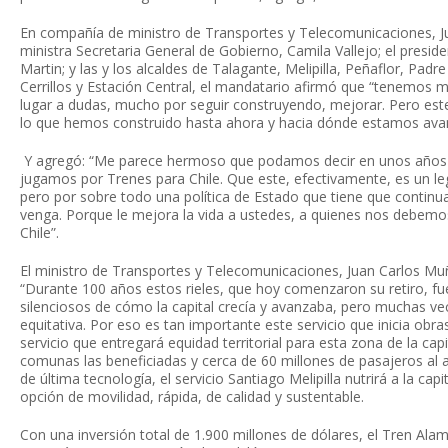
En compañía de ministro de Transportes y Telecomunicaciones, J
ministra Secretaria General de Gobierno, Camila Vallejo; el preside
Martin; y las y los alcaldes de Talagante, Melipilla, Peñaflor, Padr
Cerrillos y Estación Central, el mandatario afirmó que “tenemos m
lugar a dudas, mucho por seguir construyendo, mejorar. Pero es
lo que hemos construido hasta ahora y hacia dónde estamos ava
Y agregó: “Me parece hermoso que podamos decir en unos años
jugamos por Trenes para Chile. Que este, efectivamente, es un l
pero por sobre todo una política de Estado que tiene que continu
venga. Porque le mejora la vida a ustedes, a quienes nos debemos
Chile”.
El ministro de Transportes y Telecomunicaciones, Juan Carlos Mu
“Durante 100 años estos rieles, que hoy comenzaron su retiro, fu
silenciosos de cómo la capital crecía y avanzaba, pero muchas v
equitativa. Por eso es tan importante este servicio que inicia obr
servicio que entregará equidad territorial para esta zona de la cap
comunas las beneficiadas y cerca de 60 millones de pasajeros al 
de última tecnología, el servicio Santiago Melipilla nutrirá a la cap
opción de movilidad, rápida, de calidad y sustentable.
Con una inversión total de 1.900 millones de dólares, el Tren Alam