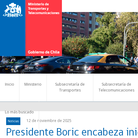
Inicio
Ministerio
Subsecretaría de
Subsecretaría de
Transportes
Telecomunicaciones
Lo más buscado
12 de noviembre de 2025
Noticias
Presidente Boric encabeza ini