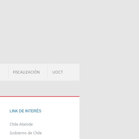
O
FISCALIZACIÓN
UOCT
LINK DE INTERÉS
Chile Atiende
Gobierno de Chile