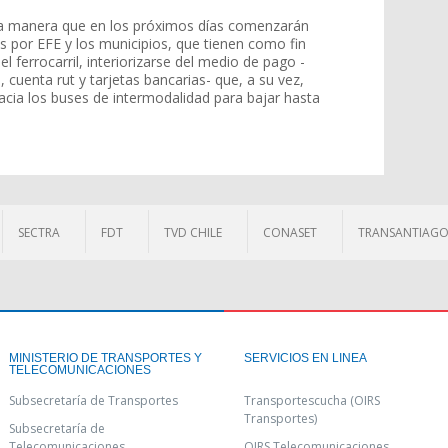
ta manera que en los próximos días comenzarán
s por EFE y los municipios, que tienen como fin
l ferrocarril, interiorizarse del medio de pago -
 cuenta rut y tarjetas bancarias- que, a su vez,
acia los buses de intermodalidad para bajar hasta
SECTRA
FDT
TVD CHILE
CONASET
TRANSANTIAG
MINISTERIO DE TRANSPORTES Y
SERVICIOS EN LINEA
TELECOMUNICACIONES
Subsecretaría de Transportes
Transportescucha (OIRS
Transportes)
Subsecretaría de
Telecomunicaciones
OIRS Telecomunicaciones