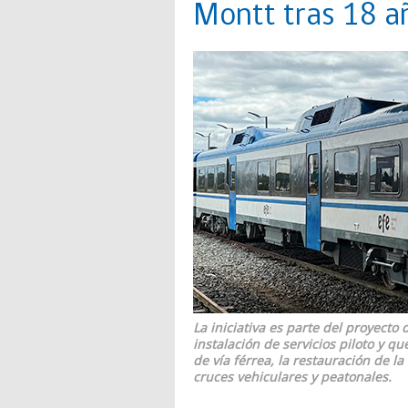
Montt tras 18 a
La iniciativa es parte del proyecto
instalación de servicios piloto y q
de vía férrea, la restauración de la
cruces vehiculares y peatonales.