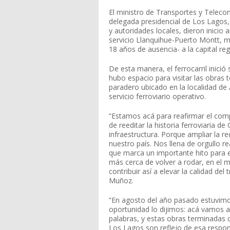
El ministro de Transportes y Telec
delegada presidencial de Los Lagos,
y autoridades locales, dieron inicio
servicio Llanquihue-Puerto Montt, ma
18 años de ausencia- a la capital reg
De esta manera, el ferrocarril inici
hubo espacio para visitar las obras
paradero ubicado en la localidad de
servicio ferroviario operativo.
“Estamos acá para reafirmar el comp
de reeditar la historia ferroviaria d
infraestructura. Porque ampliar la re
nuestro país. Nos llena de orgullo re
que marca un importante hito para e
más cerca de volver a rodar, en el
contribuir así a elevar la calidad del
Muñoz.
“En agosto del año pasado estuvimo
oportunidad lo dijimos: acá vamos 
palabras, y estas obras terminadas q
Los Lagos son reflejo de esa resp