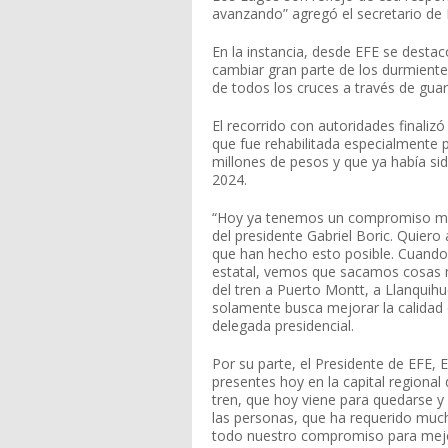
avanzando” agregó el secretario de 
En la instancia, desde EFE se destac
cambiar gran parte de los durmiente
de todos los cruces a través de gua
El recorrido con autoridades finali
que fue rehabilitada especialmente 
millones de pesos y que ya había s
2024.
“Hoy ya tenemos un compromiso mu
del presidente Gabriel Boric. Quiero
que han hecho esto posible. Cuando
estatal, vemos que sacamos cosas 
del tren a Puerto Montt, a Llanquih
solamente busca mejorar la calidad 
delegada presidencial.
Por su parte, el Presidente de EFE, E
presentes hoy en la capital regiona
tren, que hoy viene para quedarse 
las personas, que ha requerido muc
todo nuestro compromiso para mejora