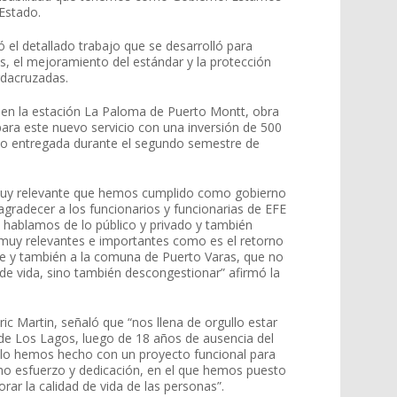
Estado.
ó el detallado trabajo que se desarrolló para
s, el mejoramiento del estándar y la protección
rdacruzadas.
zó en la estación La Paloma de Puerto Montt, obra
para este nuevo servicio con una inversión de 500
ido entregada durante el segundo semestre de
y relevante que hemos cumplido como gobierno
 agradecer a los funcionarios y funcionarias de EFE
 hablamos de lo público y privado y también
muy relevantes e importantes como es el retorno
ue y también a la comuna de Puerto Varas, que no
de vida, sino también descongestionar” afirmó la
ric Martin, señaló que “nos llena de orgullo estar
l de Los Lagos, luego de 18 años de ausencia del
y lo hemos hecho con un proyecto funcional para
ho esfuerzo y dedicación, en el que hemos puesto
r la calidad de vida de las personas”.