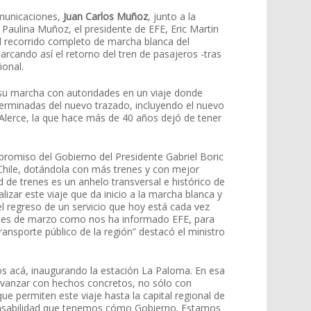
omunicaciones,
Juan Carlos Muñoz
, junto a la
 Paulina Muñoz, el presidente de EFE, Eric Martin
 al recorrido completo de marcha blanca del
rcando así el retorno del tren de pasajeros -tras
ional.
ó su marcha con autoridades en un viaje donde
 terminadas del nuevo trazado, incluyendo el nuevo
 Alerce, la que hace más de 40 años dejó de tener
romiso del Gobierno del Presidente Gabriel Boric
e Chile, dotándola con más trenes y con mejor
d de trenes es un anhelo transversal e histórico de
alizar este viaje que da inicio a la marcha blanca y
l regreso de un servicio que hoy está cada vez
 mes de marzo como nos ha informado EFE, para
 transporte público de la región” destacó el ministro
s acá, inaugurando la estación La Paloma. En esa
avanzar con hechos concretos, no sólo con
ue permiten este viaje hasta la capital regional de
onsabilidad que tenemos cómo Gobierno. Estamos